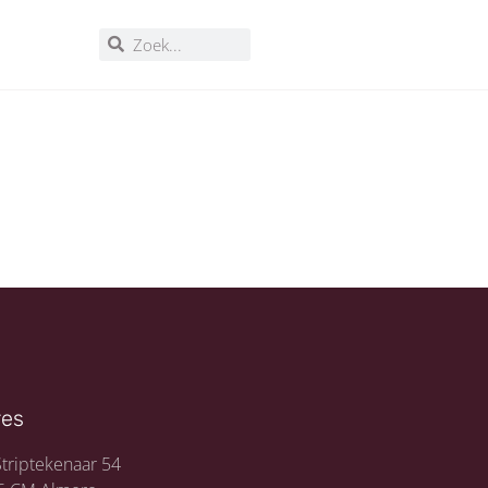
res
triptekenaar 54