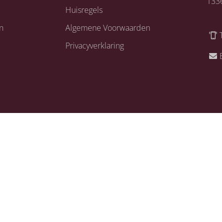
133
Huisregels
n
Algemene Voorwaarden
Privacyverklaring