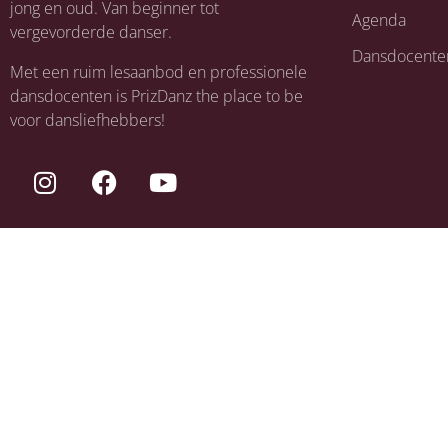
jong en oud. Van beginner tot
Agenda
vergevorderde danser.
Dansdocente
Met een ruim lesaanbod en professionele
dansdocenten is PrizDanz the place to be
voor dansliefhebbers!