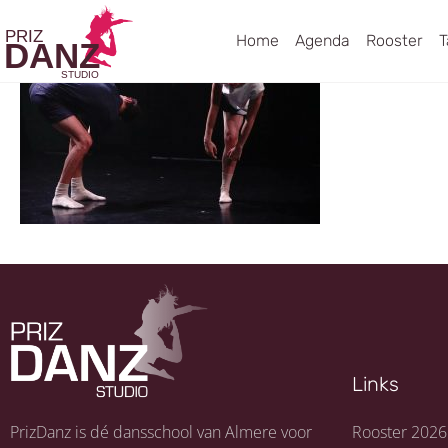
Home
Agenda
Rooster
T
Links
PrizDanz is dé dansschool van Almere voor
Rooster 2026