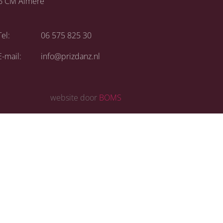
6 CM Almere
Tel:
06 575 825 30
E-mail:
info@prizdanz.nl
website door
BOMS