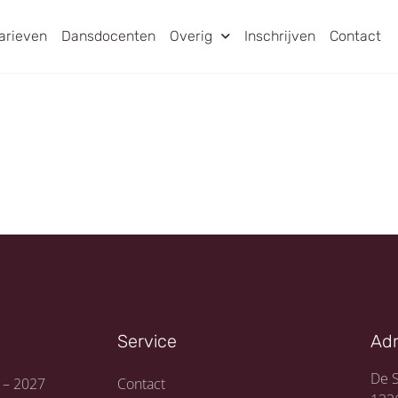
arieven
Dansdocenten
Overig
Inschrijven
Contact
Service
Ad
De S
 – 2027
Contact