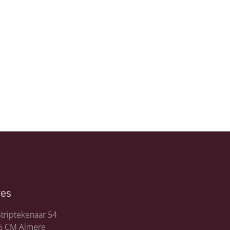
res
triptekenaar 54
6 CM Almere