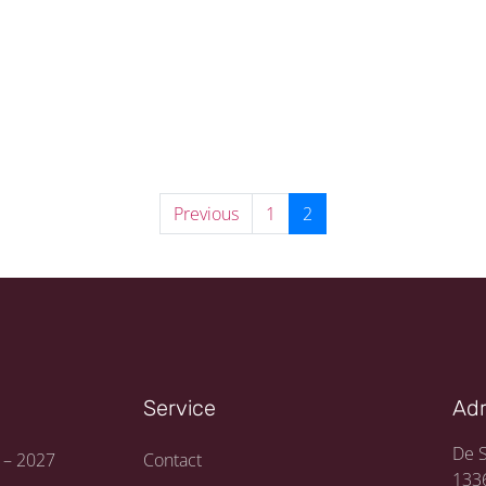
Previous
1
2
Service
Ad
De S
 – 2027
Contact
133