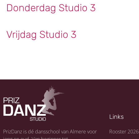
Donderdag Studio 3
Vrijdag Studio 3
Links
PrizDanz is dé dansschool van Almere voor
Rooster 2026
jong en oud. Van beginner tot