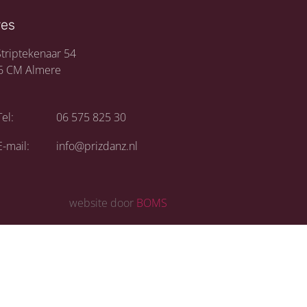
res
triptekenaar 54
6 CM Almere
Tel:
06 575 825 30
E-mail:
info@prizdanz.nl
website door
BOMS