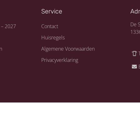
Service
Ad
De S
 – 2027
Contact
133
Huisregels
n
Algemene Voorwaarden
Privacyverklaring