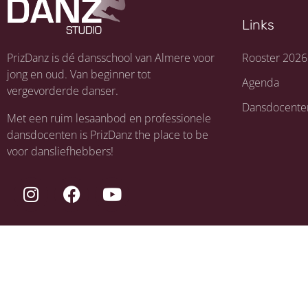
Links
PrizDanz is dé dansschool van Almere voor
Rooster 2026
jong en oud. Van beginner tot
Agenda
vergevorderde danser.
Dansdocente
Met een ruim lesaanbod en professionele
dansdocenten is PrizDanz the place to be
voor dansliefhebbers!