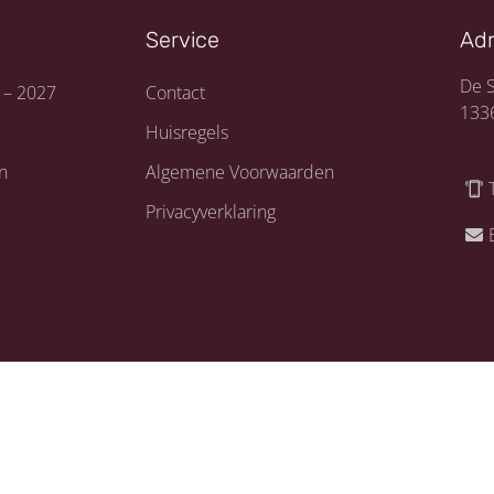
Service
Ad
De S
 – 2027
Contact
133
Huisregels
n
Algemene Voorwaarden
Privacyverklaring