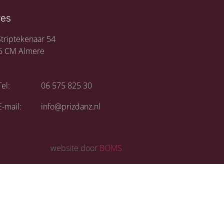
res
triptekenaar 54
6 CM Almere
Tel:
06 575 825 30
E-mail:
info@prizdanz.nl
website door
BOMS