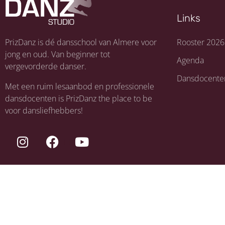
Links
PrizDanz is dé dansschool van Almere voor
Rooster 2026
jong en oud. Van beginner tot
Agenda
vergevorderde danser.
Dansdocente
Met een ruim lesaanbod en professionele
dansdocenten is PrizDanz the place to be
voor dansliefhebbers!