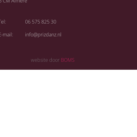
6 CM Almere
Tel:
06 575 825 30
E-mail:
info@prizdanz.nl
website door
BOMS