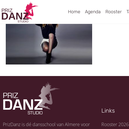
Home
Agenda
Rooster
T
Links
PrizDanz is dé dansschool van Almere voor
Rooster 2026