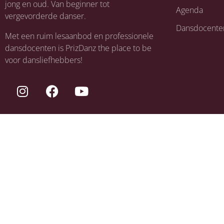
jong en oud. Van beginner tot
Agenda
vergevorderde danser.
Dansdocente
Met een ruim lesaanbod en professionele
dansdocenten is PrizDanz the place to be
voor dansliefhebbers!