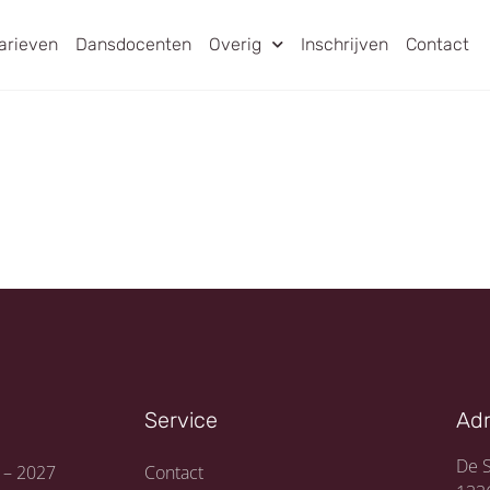
arieven
Dansdocenten
Overig
Inschrijven
Contact
Service
Ad
De S
 – 2027
Contact