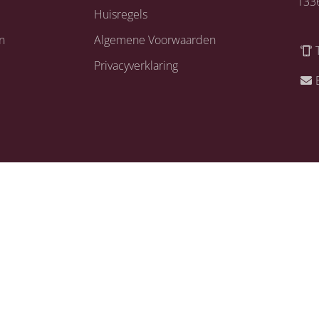
133
Huisregels
n
Algemene Voorwaarden
Privacyverklaring