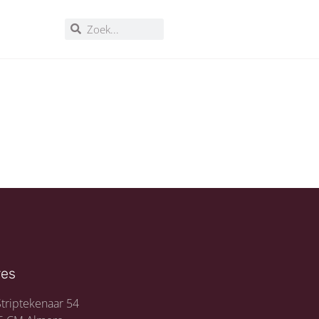
res
triptekenaar 54