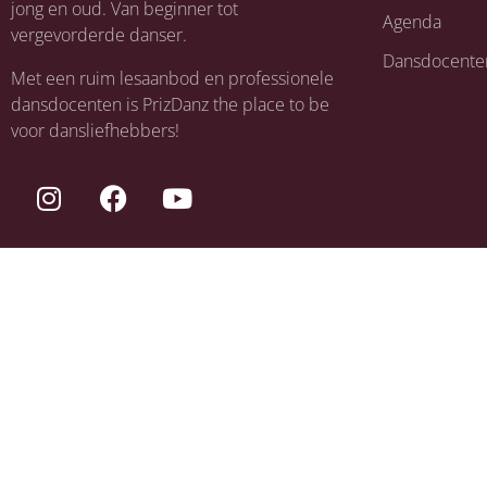
jong en oud. Van beginner tot
Agenda
vergevorderde danser.
Dansdocente
Met een ruim lesaanbod en professionele
dansdocenten is PrizDanz the place to be
voor dansliefhebbers!