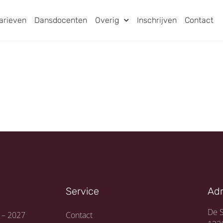
arieven
Dansdocenten
Overig
Inschrijven
Contact
Service
Ad
De S
 – 2027
Contact