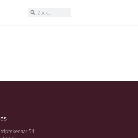
res
triptekenaar 54