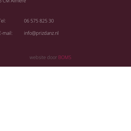
6 CM Almere
Tel:
06 575 825 30
E-mail:
info@prizdanz.nl
website door
BOMS