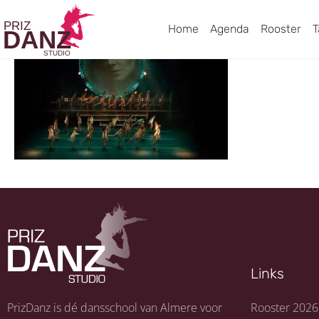
Home
Agenda
Rooster
T
Links
PrizDanz is dé dansschool van Almere voor
Rooster 2026