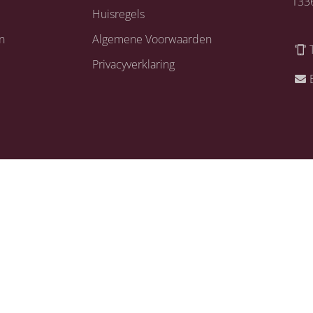
133
Huisregels
n
Algemene Voorwaarden
Privacyverklaring