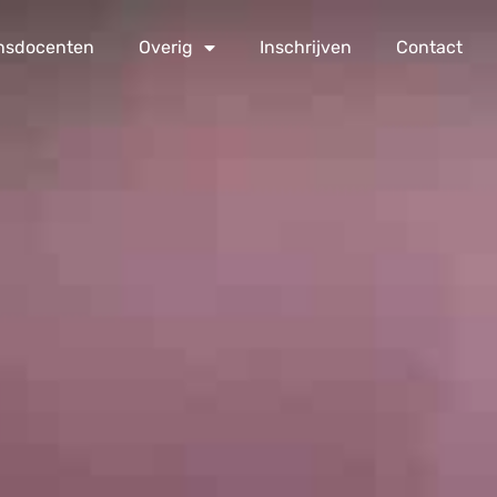
nsdocenten
Overig
Inschrijven
Contact