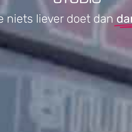
je niets liever doet dan
da